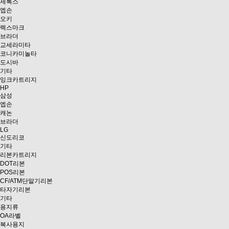
제록스
엡손
오키
렉스마크
브라더
교세라미타
코니카미놀타
도시바
기타
잉크카트리지
HP
삼성
엡손
캐논
브라더
LG
신도리코
기타
리본카트리지
DOT리본
POS리본
CF/ATM단말기리본
타자기리본
기타
용지류
OA라벨
복사용지